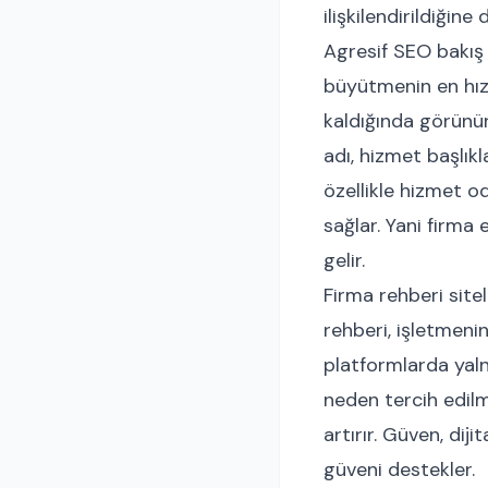
ilişkilendirildiğine
Agresif SEO bakış a
büyütmenin en hızlı
kaldığında görünür
adı, hizmet başlıkl
özellikle hizmet o
sağlar. Yani firma
gelir.
Firma rehberi site
rehberi, işletmenin
platformlarda yaln
neden tercih edilme
artırır. Güven, dij
güveni destekler.