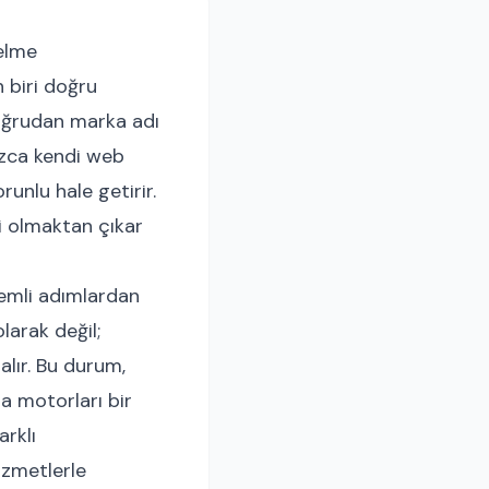
selme
 biri doğru
doğrudan marka adı
ızca kendi web
runlu hale getirir.
mi olmaktan çıkar
nemli adımlardan
larak değil;
 alır. Bu durum,
a motorları bir
rklı
izmetlerle