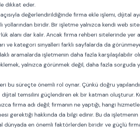
 de dikkat eder.
çısıyla değerlendirildiğinde firma ekle işlemi, dijital aya
 yollarından biridir. Bir işletme yalnızca kendi web sitesi
lük alanı dar kalır. Ancak firma rehberi sitelerinde yer 
arı ve kategori sinyalleri farklı sayfalarda da görünmey
daklı aramalarda işletmenin daha fazla karşılaşılabilir o
 eklemek, yalnızca görünmek değil, daha fazla sorguda
leri bu süreçte önemli rol oynar. Çünkü doğru yapılandır
 dijital temsilini güçlendiren ek bir katman oluşturur. Ku
ızca firma adı değil; firmanın ne yaptığı, hangi hizmetl
si gerektiği hakkında da bilgi edinir. Bu da işletmenin g
ital dünyada en önemli faktörlerden biridir ve güçlü firma