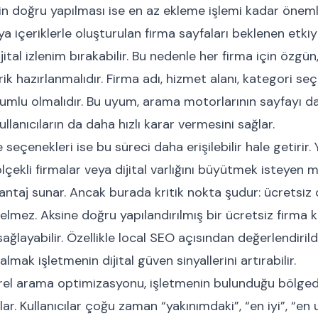
in doğru yapılması ise en az ekleme işlemi kadar önemlid
a içeriklerle oluşturulan firma sayfaları beklenen etki
ijital izlenim bırakabilir. Bu nedenle her firma için özgün
erik hazırlanmalıdır. Firma adı, hizmet alanı, kategori s
yumlu olmalıdır. Bu uyum, arama motorlarının sayfayı d
llanıcıların da daha hızlı karar vermesini sağlar.
 seçenekleri ise bu süreci daha erişilebilir hale getirir. 
lçekli firmalar veya dijital varlığını büyütmek isteyen m
vantaj sunar. Ancak burada kritik nokta şudur: ücretsiz 
lmez. Aksine doğru yapılandırılmış bir ücretsiz firma 
 sağlayabilir. Özellikle local SEO açısından değerlendirildi
lmak işletmenin dijital güven sinyallerini artırabilir.
erel arama optimizasyonu, işletmenin bulunduğu bölge
ar. Kullanıcılar çoğu zaman “yakınımdaki”, “en iyi”, “en 