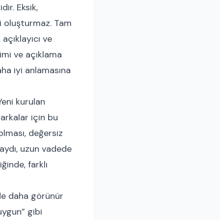
ir. Eksik,
yi oluşturmaz. Tam
, açıklayıcı ve
eçimi ve açıklama
aha iyi anlamasına
Yeni kurulan
arkalar için bu
olması, değersiz
kaydı, uzun vadede
ğinde, farklı
de daha görünür
uygun” gibi