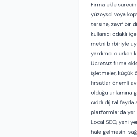
Firma ekle sürecin
yüzeysel veya kopy
tersine, zayıf bir d
kullanıcı odaklı iç
metni birbiriyle u
yardımcı olurken ku
Ücretsiz firma ekle
işletmeler, küçük ö
fırsatlar önemli a
olduğu anlamına ge
ciddi dijital fayda
platformlarda yer a
Local SEO, yani y
hale gelmesini sağl