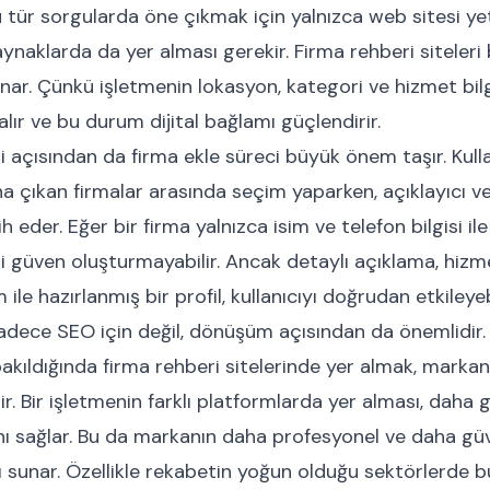
 tür sorgularda öne çıkmak için yalnızca web sitesi yete
kaynaklarda da yer alması gerekir. Firma rehberi siteler
nar. Çünkü işletmenin lokasyon, kategori ve hizmet bilgi
lır ve bu durum dijital bağlamı güçlendirir.
 açısından da firma ekle süreci büyük önem taşır. Kulla
na çıkan firmalar arasında seçim yaparken, açıklayıcı ve
ih eder. Eğer bir firma yalnızca isim ve telefon bilgisi ile
rli güven oluşturmayabilir. Ancak detaylı açıklama, hizme
le hazırlanmış bir profil, kullanıcıyı doğrudan etkileyeb
sadece SEO için değil, dönüşüm açısından da önemlidir.
kıldığında firma rehberi sitelerinde yer almak, markanın 
ir. Bir işletmenin farklı platformlarda yer alması, daha ge
nı sağlar. Bu da markanın daha profesyonel ve daha güv
sunar. Özellikle rekabetin yoğun olduğu sektörlerde b