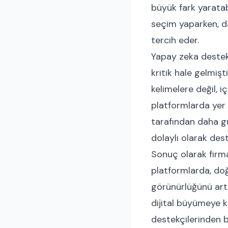
büyük fark yaratab
seçim yaparken, da
tercih eder.
Yapay zeka destekl
kritik hale gelmişt
kelimelere değil, i
platformlarda yer 
tarafından daha güv
dolaylı olarak dest
Sonuç olarak firma 
platformlarda, doğ
görünürlüğünü artı
dijital büyümeye ka
destekçilerinden bi