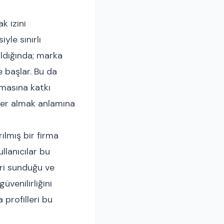
k izini
yle sınırlı
aldığında; marka
e başlar. Bu da
lmasına katkı
 yer almak anlamına
ılmış bir firma
llanıcılar bu
eri sunduğu ve
üvenilirliğini
 profilleri bu