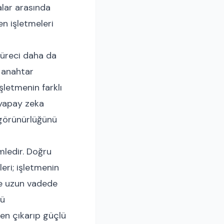
alar arasında
en işletmeleri
süreci daha da
a anahtar
işletmenin farklı
 yapay zeka
l görünürlüğünü
amledir. Doğru
eri; işletmenin
 ve uzun vadede
lü
den çıkarıp güçlü