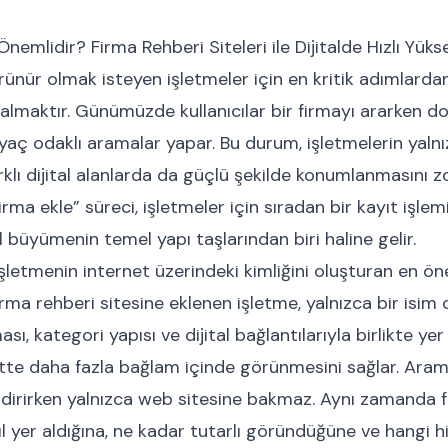
nemlidir? Firma Rehberi Siteleri ile Dijitalde Hızlı Yük
rünür olmak isteyen işletmeler için en kritik adımlardan
almaktır. Günümüzde kullanıcılar bir firmayı ararken 
yaç odaklı aramalar yapar. Bu durum, işletmelerin yaln
farklı dijital alanlarda da güçlü şekilde konumlanmasını zo
rma ekle” süreci, işletmeler için sıradan bir kayıt işle
l büyümenin temel yapı taşlarından biri haline gelir.
 işletmenin internet üzerindeki kimliğini oluşturan en ö
firma rehberi sitesine eklenen işletme, yalnızca bir isim o
sı, kategori yapısı ve dijital bağlantılarıyla birlikte yer
tte daha fazla bağlam içinde görünmesini sağlar. Aram
dirirken yalnızca web sitesine bakmaz. Aynı zamanda fa
l yer aldığına, ne kadar tutarlı göründüğüne ve hangi h