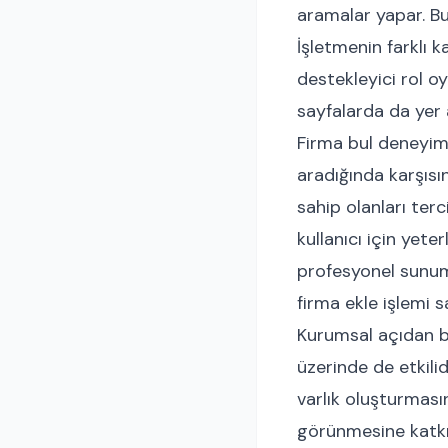
aramalar yapar. Bu
İşletmenin farklı 
destekleyici rol oy
sayfalarda da yer a
Firma bul deneyimi
aradığında karşısı
sahip olanları terc
kullanıcı için yete
profesyonel sunum i
firma ekle işlemi 
Kurumsal açıdan ba
üzerinde de etkilid
varlık oluşturması
görünmesine katkı 