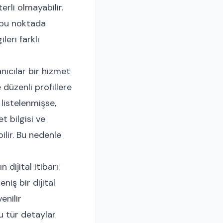
rli olmayabilir.
i bu noktada
leri farklı
nıcılar bir hizmet
 düzenli profillere
 listelenmişse,
t bilgisi ve
ilir. Bu nedenle
dijital itibarı
niş bir dijital
enilir
u tür detaylar