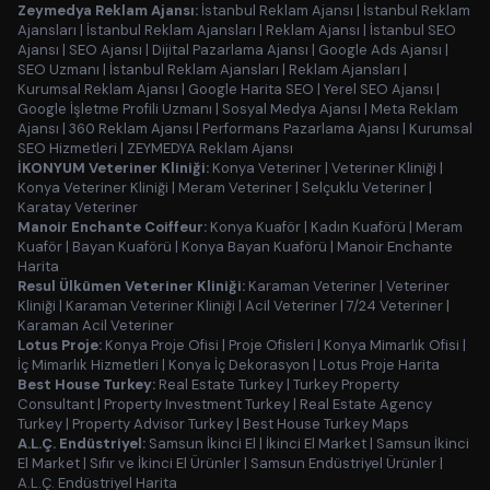
Zeymedya Reklam Ajansı:
İstanbul Reklam Ajansı
|
İstanbul Reklam
Ajansları
|
İstanbul Reklam Ajansları
|
Reklam Ajansı
|
İstanbul SEO
Ajansı
|
SEO Ajansı
|
Dijital Pazarlama Ajansı
|
Google Ads Ajansı
|
SEO Uzmanı
|
İstanbul Reklam Ajansları
|
Reklam Ajansları
|
Kurumsal Reklam Ajansı
|
Google Harita SEO
|
Yerel SEO Ajansı
|
Google İşletme Profili Uzmanı
|
Sosyal Medya Ajansı
|
Meta Reklam
Ajansı
|
360 Reklam Ajansı
|
Performans Pazarlama Ajansı
|
Kurumsal
SEO Hizmetleri
|
ZEYMEDYA Reklam Ajansı
İKONYUM Veteriner Kliniği:
Konya Veteriner
|
Veteriner Kliniği
|
Konya Veteriner Kliniği
|
Meram Veteriner
|
Selçuklu Veteriner
|
Karatay Veteriner
Manoir Enchante Coiffeur:
Konya Kuaför
|
Kadın Kuaförü
|
Meram
Kuaför
|
Bayan Kuaförü
|
Konya Bayan Kuaförü
|
Manoir Enchante
Harita
Resul Ülkümen Veteriner Kliniği:
Karaman Veteriner
|
Veteriner
Kliniği
|
Karaman Veteriner Kliniği
|
Acil Veteriner
|
7/24 Veteriner
|
Karaman Acil Veteriner
Lotus Proje:
Konya Proje Ofisi
|
Proje Ofisleri
|
Konya Mimarlık Ofisi
|
İç Mimarlık Hizmetleri
|
Konya İç Dekorasyon
|
Lotus Proje Harita
Best House Turkey:
Real Estate Turkey
|
Turkey Property
Consultant
|
Property Investment Turkey
|
Real Estate Agency
Turkey
|
Property Advisor Turkey
|
Best House Turkey Maps
A.L.Ç. Endüstriyel:
Samsun İkinci El
|
İkinci El Market
|
Samsun İkinci
El Market
|
Sıfır ve İkinci El Ürünler
|
Samsun Endüstriyel Ürünler
|
A.L.Ç. Endüstriyel Harita