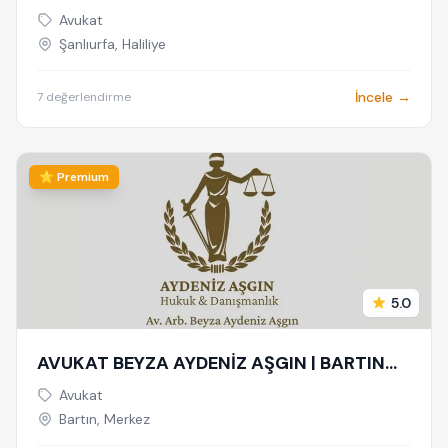
ŞANLIURFA AVUKAT
Avukat
Şanlıurfa, Haliliye
İncele →
7 değerlendirme
⭐ Premium
5.0
AVUKAT BEYZA AYDENİZ AŞGIN | BARTIN
AVUKAT | HUKUK VE ARABULUCULUK
Avukat
BÜROSU - AİLE, CEZA, İŞ HUKUKU,
Bartın, Merkez
BOŞANMA AVUKATI