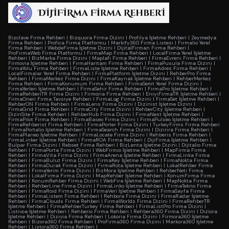
Bizclave Firma Rehberi
|
Bizquora Firma Dizini
|
Profilya İşletme Rehberi
|
Zeymedya
Firma Rehberi
|
Profica Firma Platformu
|
Markify360 Firma Listesi
|
Firmalio Yerel
Firma Rehberi
|
WebdeFirma İşletme Dizini
|
DijitalFirman Firma Rehberi
|
ProFirmaWeb Firma Platformu
|
FirmaMap Firma Rehberi
|
LocalFirma Yerel İşletme
Rehberi
|
BizMarka Firma Dizini
|
Maplafi Firma Rehberi
|
FirmaEvreni Firma Rehberi
|
Firmovia İşletme Rehberi
|
FirmaHaritam Firma Rehberi
|
FirmaPusula Firma Dizini
|
FirmaYolu Firma Rehberi
|
FirmaListe İşletme Rehberi
|
FirmaAdres Firma Rehberi
|
LocalFirmalar Yerel Firma Rehberi
|
FirmaPlatform İşletme Dizini
|
RehberPro Firma
Rehberi
|
FirmaMerkez Firma Dizini
|
FirmaKaynak İşletme Rehberi
|
RehberMerkez
Firma Rehberi
|
FirmaKonumum Firma Rehberi
|
FirmaSemt Yerel Firma Dizini
|
FirmaYerleri İşletme Rehberi
|
FirmaSehir Firma Rehberi
|
FirmaPro İşletme Rehberi
|
FirmaRehberiTR Firma Dizini
|
Firmoria Firma Rehberi
|
EniyiFirmaTR İşletme Rehberi
|
FirmaOneri Firma Tavsiye Rehberi
|
FirmaLog Firma Dizini
|
FirmaSet İşletme Rehberi
|
RehberON Firma Rehberi
|
FirmaLens Firma Dizini
|
Dizinist İşletme Dizini
|
FirmaGrid Firma Rehberi
|
FirmaCity Firma Dizini
|
RehberCity İşletme Rehberi
|
DizinSite Firma Rehberi
|
RehberHub Firma Dizini
|
FirmaNest İşletme Rehberi
|
FirmaPilot Firma Rehberi
|
FirmaBaseo Firma Dizini
|
FirmaPulseo İşletme Rehberi
|
FirmaRehberist Firma Rehberi
|
FirmaPorter Firma Dizini
|
TurkeyFirms Firma Rehberi
|
FirmaPortalio İşletme Rehberi
|
FirmaSearch Firma Dizini
|
Dizinra Firma Rehberi
|
FirmaPlaneo İşletme Rehberi
|
FirmaLocate Firma Dizini
|
Rehberis Firma Rehberi
|
FirmaLinker İşletme Rehberi
|
FirmaROA Firma Rehberi
|
DijiFirma İşletme Rehberi
|
Bulpar Firma Dizini
|
Rebset Firma Rehberi
|
BizLenta İşletme Dizini
|
Dijitalio Firma
Rehberi
|
FirmaPorta Firma Dizini
|
WebFirmio İşletme Rehberi
|
MapFirma Firma
Rehberi
|
FirmaVita Firma Dizini
|
FirmaArena İşletme Rehberi
|
FirmaLinka Firma
Rehberi
|
FirmaBulut Firma Dizini
|
FirmaKey İşletme Rehberi
|
FirmaNokta Firma
Rehberi
|
FirmaDurak Firma Dizini
|
FirmaRota İşletme Rehberi
|
LokalRehber Firma
Rehberi
|
FirmaYerim Firma Dizini
|
BizMora İşletme Rehberi
|
RehberNeti Firma
Rehberi
|
LokalFirma Firma Dizini
|
MapRehber İşletme Rehberi
|
KonumFirma Firma
Rehberi
|
KonumRehber Firma Dizini
|
WebFira İşletme Rehberi
|
MapNokta Firma
Rehberi
|
RehberLine Firma Dizini
|
FirmaLinko İşletme Rehberi
|
FirmaTekno Firma
Rehberi
|
FirmaRoid Firma Dizini
|
FirmaVeri İşletme Rehberi
|
FirmaSayfa Firma
Rehberi
|
FirmaListem Firma Rehberi
|
Rehbora Firma Dizini
|
FirmaRadar İşletme
Rehberi
|
FirmaClouds Firma Rehberi
|
FirmaWorlds Firma Dizini
|
FirmaRehberTR
İşletme Rehberi
|
FirmaRehberTurkey Firma Rehberi
|
FirmaListPro Firma Dizini
|
Listivoa İşletme Rehberi
|
Rehberio Firma Rehberi
|
Rehbera360 Firma Dizini
|
Diziora
İşletme Rehberi
|
Dizivia Firma Rehberi
|
Lokoria Firma Dizini
|
Firmora360 İşletme
Rehberi
|
Bizora360 Firma Rehberi
|
ProFirma360 Firma Dizini
|
Markora360 İşletme
Rehberi
|
Listora360 Firma Rehberi
|