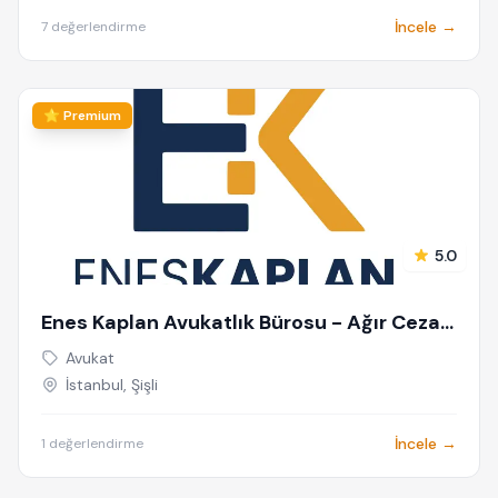
İncele →
7 değerlendirme
⭐ Premium
5.0
Enes Kaplan Avukatlık Bürosu - Ağır Ceza
Avukatı İstanbul - Ceza Avukatı - Siber
Avukat
Suçlar Avukatı - Dolandırıcılık Avukatı
İstanbul, Şişli
İncele →
1 değerlendirme