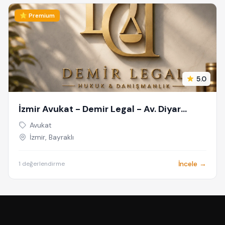
⭐ Premium
5.0
İzmir Avukat - Demir Legal - Av. Diyar
Demir - İzmir Ceza Avukatı
Avukat
İzmir, Bayraklı
İncele →
1 değerlendirme